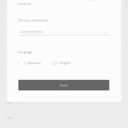
AURALEE
ITEM
continue.
Delivery destination
Newsletter
Language
Japanese
English
Delivery destination and Language
United States
Japanese
Apply
Help
Legal