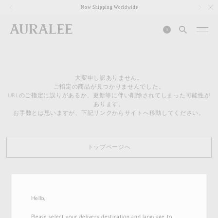
1
Now Shipping Worldwide
0
大変申し訳ありません。
ご指定の商品が見つかりませんでした。
URLのご指定に誤りがあるか、更新等に伴い削除されてしまった可能性が
あります。
お手数とは思いますが、下記リンクからサイトへ移動してください。
トップページへ
Hello,
Please select your delivery destination and language to