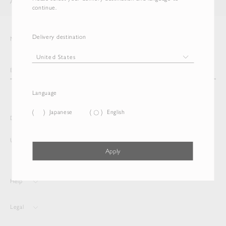
AURALEE
ITEM
continue.
Delivery destination
Newsletter
Language
Japanese
English
Delivery destination and Language
United States
English
Apply
Help
Legal