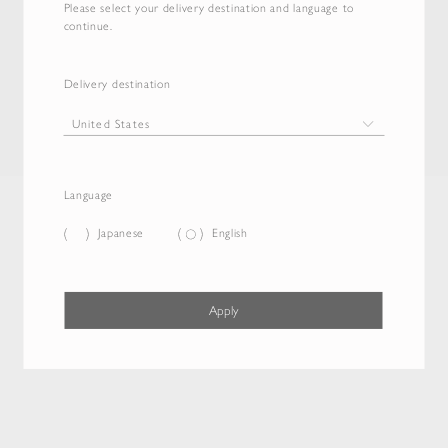
Please select your delivery destination and language to
continue.
Delivery destination
Language
Japanese
English
Apply