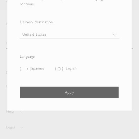
AURALEE
ITEM
continue.
Delivery destination
Newsletter
Language
Japanese
English
Delivery destination and Language
United States
Japanese
Apply
Help
Legal