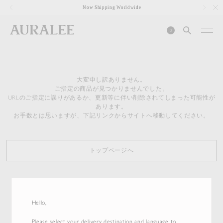
1
Now Shipping Worldwide
0
大変申し訳ありません。
ご指定の商品が見つかりませんでした。
URLのご指定に誤りがあるか、更新等に伴い削除されてしまった可能性が
あります。
お手数とは思いますが、下記リンクからサイトへ移動してください。
トップページへ
Hello,
Please select your delivery destination and language to