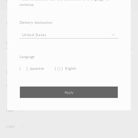
AURALEE
ITEM
continue.
Delivery destination
Newsletter
Language
Japanese
English
Delivery destination and Language
United States
English
Apply
Help
Legal