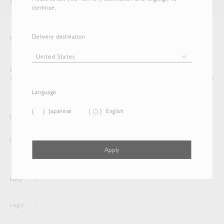
AURALEE
ITEM
continue.
Delivery destination
Newsletter
Language
Japanese
English
Delivery destination and Language
United States
English
Apply
Help
Legal