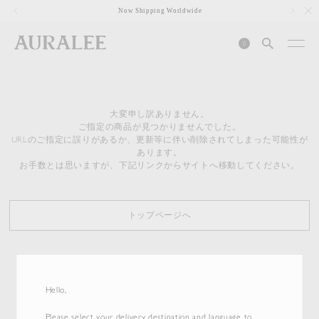
1
Now Shipping Worldwide
0
大変申し訳ありません。
ご指定の商品が見つかりませんでした。
URLのご指定に誤りがあるか、更新等に伴い削除されてしまった可能性が
あります。
お手数とは思いますが、下記リンクからサイトへ移動してください。
トップページへ
Hello,
Please select your delivery destination and language to