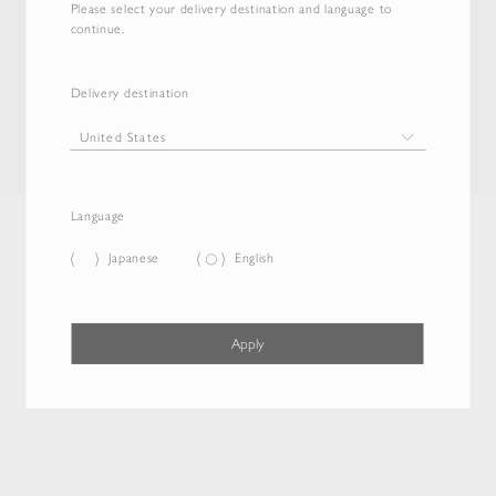
Please select your delivery destination and language to
continue.
Delivery destination
Language
Japanese
English
Apply