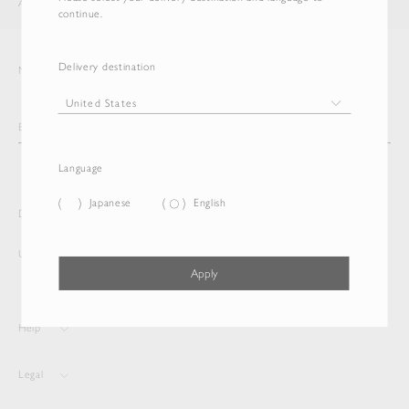
AURALEE
ITEM
continue.
Delivery destination
Newsletter
Language
Japanese
English
Delivery destination and Language
United States
English
Apply
Help
Legal