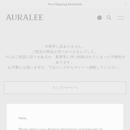
1
Now Shipping Worldwide
0
大変申し訳ありません。
ご指定の商品が見つかりませんでした。
URLのご指定に誤りがあるか、更新等に伴い削除されてしまった可能性が
あります。
お手数とは思いますが、下記リンクからサイトへ移動してください。
トップページへ
Hello,
Please select your delivery destination and language to