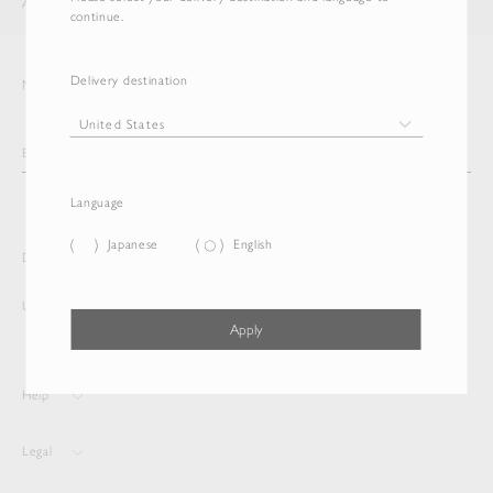
AURALEE
ITEM
continue.
Delivery destination
Newsletter
Language
Japanese
English
Delivery destination and Language
United States
English
Apply
Help
Legal