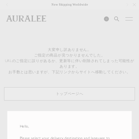
1
Now Shipping Worldwide
0
大変申し訳ありません。
ご指定の商品が見つかりませんでした。
URLのご指定に誤りがあるか、更新等に伴い削除されてしまった可能性が
あります。
お手数とは思いますが、下記リンクからサイトへ移動してください。
トップページへ
Hello,
Please select your delivery destination and language to