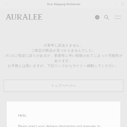
1
Now Shipping Worldwide
0
大変申し訳ありません。
ご指定の商品が見つかりませんでした。
URLのご指定に誤りがあるか、更新等に伴い削除されてしまった可能性が
あります。
お手数とは思いますが、下記リンクからサイトへ移動してください。
トップページへ
Hello,
Please select your delivery destination and language to