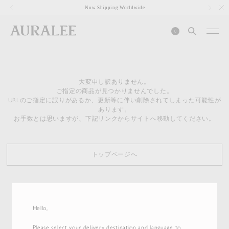
1
Now Shipping Worldwide
0
大変申し訳ありません。
ご指定の商品が見つかりませんでした。
URLのご指定に誤りがあるか、更新等に伴い削除されてしまった可能性が
あります。
お手数とは思いますが、下記リンクからサイトへ移動してください。
トップページへ
Hello,
Please select your delivery destination and language to