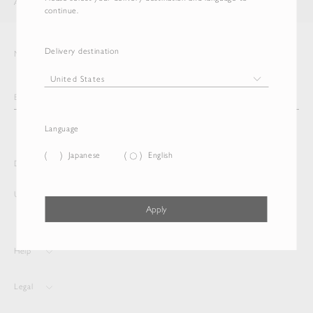
AURALEE
ITEM
continue.
Delivery destination
Newsletter
Language
Japanese
English
Delivery destination and Language
United States
English
Apply
Help
Legal