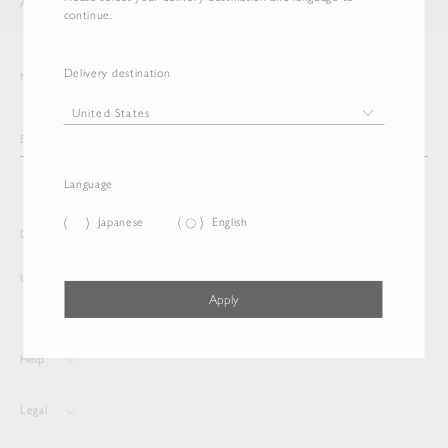
AURALEE
ITEM
continue.
Delivery destination
Newsletter
Language
Japanese
English
Delivery destination and Language
United States
English
Apply
Help
Legal