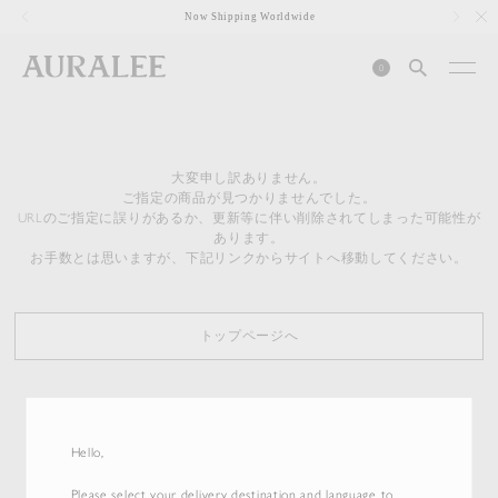
1
Now Shipping Worldwide
0
大変申し訳ありません。
ご指定の商品が見つかりませんでした。
URLのご指定に誤りがあるか、更新等に伴い削除されてしまった可能性が
あります。
お手数とは思いますが、下記リンクからサイトへ移動してください。
トップページへ
Hello,
Please select your delivery destination and language to