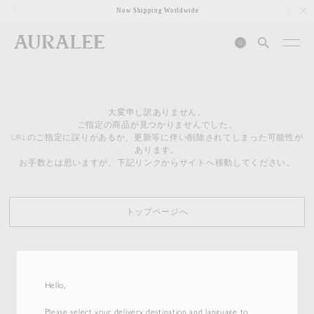
1
Now Shipping Worldwide
0
大変申し訳ありません。
ご指定の商品が見つかりませんでした。
URLのご指定に誤りがあるか、更新等に伴い削除されてしまった可能性が
あります。
お手数とは思いますが、下記リンクからサイトへ移動してください。
トップページへ
Hello,
Please select your delivery destination and language to