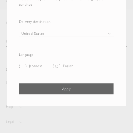
AURALEE
ITEM
continue.
Delivery destination
Newsletter
Language
Japanese
English
Delivery destination and Language
United States
English
Apply
Help
Legal