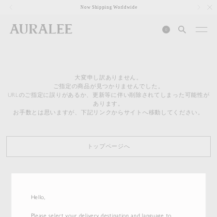
1
Now Shipping Worldwide
0
大変申し訳ありません。
ご指定の商品が見つかりませんでした。
URLのご指定に誤りがあるか、更新等に伴い削除されてしまった可能性が
あります。
お手数とは思いますが、下記リンクからサイトへ移動してください。
トップページへ
Hello,
Please select your delivery destination and language to