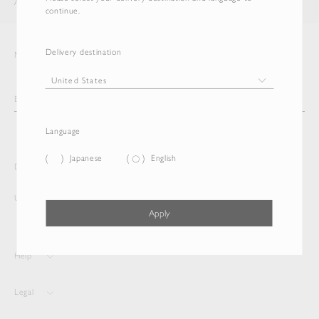
AURALEE
ITEM
continue.
Delivery destination
Newsletter
Language
Japanese
English
Delivery destination and Language
United States
English
Apply
Help
Legal