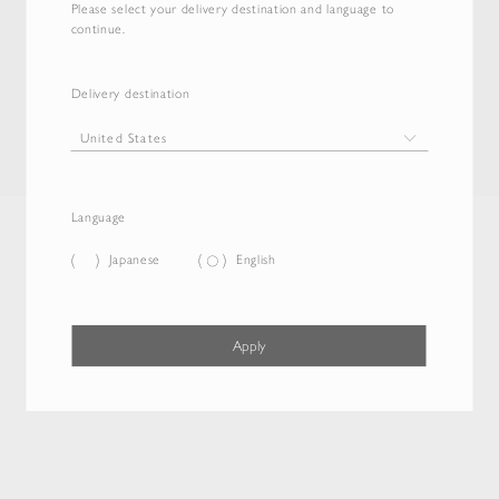
Please select your delivery destination and language to
continue.
Delivery destination
Language
Japanese
English
Apply