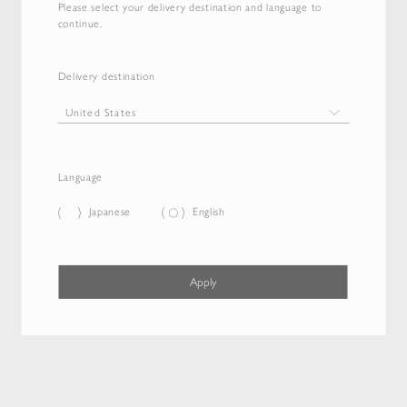
Please select your delivery destination and language to
continue.
Delivery destination
Language
Japanese
English
Apply