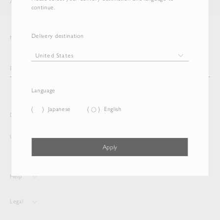
AURALEE
ITEM
continue.
Delivery destination
Newsletter
Language
Japanese
English
Delivery destination and Language
United States
English
Apply
Help
Legal