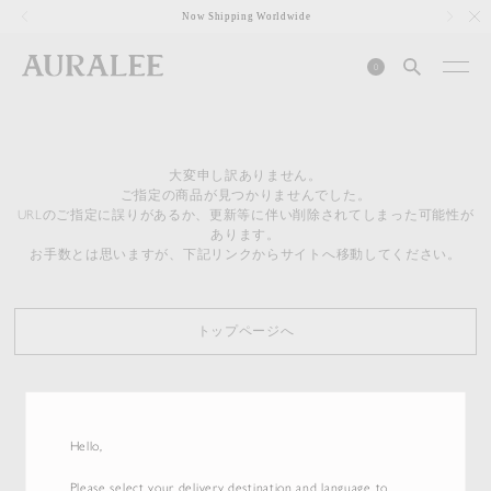
1
Now Shipping Worldwide
0
大変申し訳ありません。
ご指定の商品が見つかりませんでした。
URLのご指定に誤りがあるか、更新等に伴い削除されてしまった可能性が
あります。
お手数とは思いますが、下記リンクからサイトへ移動してください。
トップページへ
Hello,
Please select your delivery destination and language to