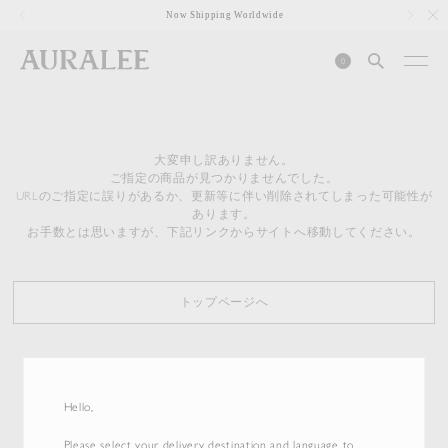
1
Now Shipping Worldwide
0
大変申し訳ありません。
ご指定の商品が見つかりませんでした。
URLのご指定に誤りがあるか、更新等に伴い削除されてしまった可能性が
あります。
お手数とは思いますが、下記リンクからサイトへ移動してください。
トップページへ
Hello,
Please select your delivery destination and language to