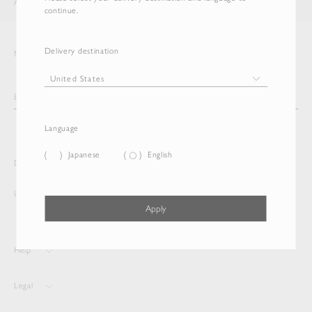
AURALEE
ITEM
continue.
Delivery destination
Newsletter
Language
Japanese
English
Delivery destination and Language
United States
English
Apply
Help
Legal