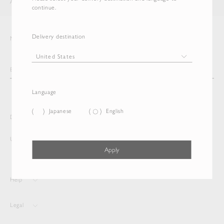
AURALEE
ITEM
continue.
Delivery destination
Newsletter
Language
Japanese
English
Delivery destination and Language
United States
English
Apply
Help
Legal