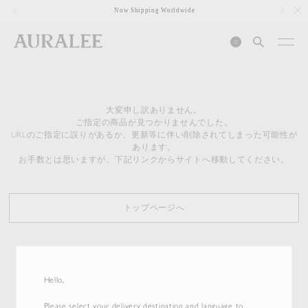
1
Now Shipping Worldwide
0
大変申し訳ありません。
ご指定の商品が見つかりませんでした。
URLのご指定に誤りがあるか、更新等に伴い削除されてしまった可能性が
あります。
お手数とは思いますが、下記リンクからサイトへ移動してください。
トップページへ
Hello,
Please select your delivery destination and language to