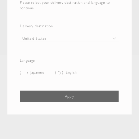
Please select your delivery destination and language to
continue.
Delivery destination
Language
Japanese
English
Apply