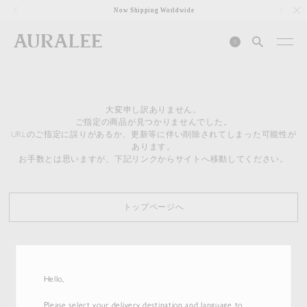
1
Now Shipping Worldwide
0
大変申し訳ありません。
ご指定の商品が見つかりませんでした。
URLのご指定に誤りがあるか、更新等に伴い削除されてしまった可能性が
あります。
お手数とは思いますが、下記リンクからサイトへ移動してください。
トップページへ
Hello,
Please select your delivery destination and language to