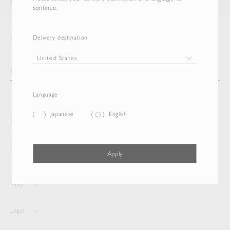
AURALEE
ITEM
continue.
Delivery destination
Newsletter
Language
Japanese
English
Delivery destination and Language
United States
English
Apply
Help
Legal