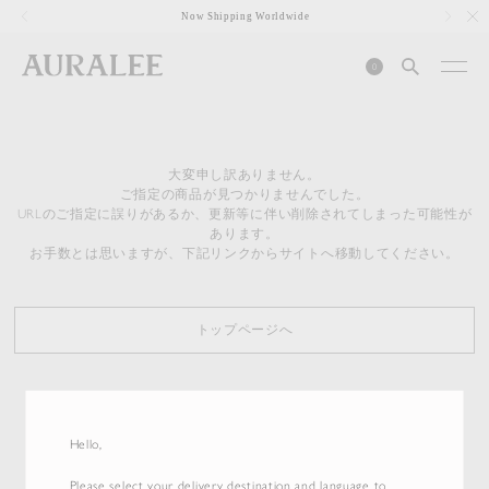
1
Now Shipping Worldwide
0
大変申し訳ありません。
ご指定の商品が見つかりませんでした。
URLのご指定に誤りがあるか、更新等に伴い削除されてしまった可能性が
あります。
お手数とは思いますが、下記リンクからサイトへ移動してください。
トップページへ
Hello,
Please select your delivery destination and language to