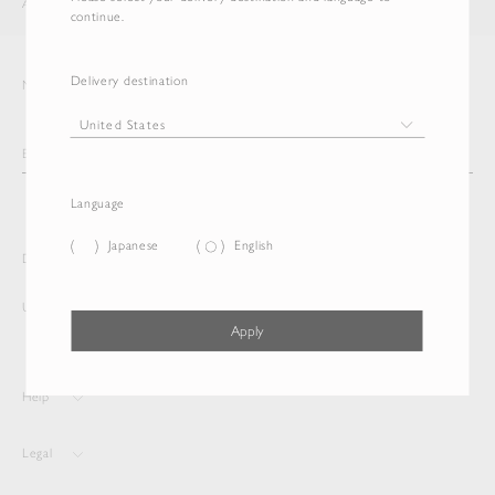
AURALEE
ITEM
continue.
Delivery destination
Newsletter
Language
Japanese
English
Delivery destination and Language
United States
English
Apply
Help
Legal