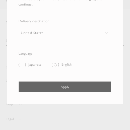
AURALEE
ITEM
continue.
Delivery destination
Newsletter
Language
Japanese
English
Delivery destination and Language
United States
English
Apply
Help
Legal