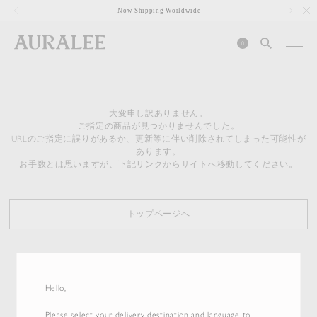
1
Now Shipping Worldwide
0
大変申し訳ありません。
ご指定の商品が見つかりませんでした。
URLのご指定に誤りがあるか、更新等に伴い削除されてしまった可能性が
あります。
お手数とは思いますが、下記リンクからサイトへ移動してください。
トップページへ
Hello,
Please select your delivery destination and language to