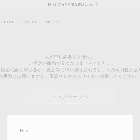
弊社を装った不審な連絡について
ECTION
STORIES
ABOUT
大変申し訳ありません。
ご指定の商品が見つかりませんでした。
のご指定に誤りがあるか、更新等に伴い削除されてしまった可能性があ
お手数とは思いますが、下記リンクからサイトへ移動してください
トップページへ
Hello,