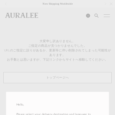
1
Now Shipping Worldwide
0
大変申し訳ありません。
ご指定の商品が見つかりませんでした。
URLのご指定に誤りがあるか、更新等に伴い削除されてしまった可能性が
あります。
お手数とは思いますが、下記リンクからサイトへ移動してください。
トップページへ
Hello,
Please select your delivery destination and language to