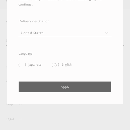
AURALEE
ITEM
continue.
Delivery destination
Newsletter
Language
Japanese
English
Delivery destination and Language
United States
English
Apply
Help
Legal