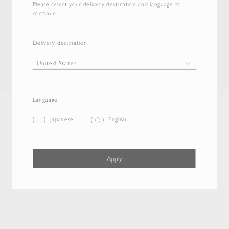
Please select your delivery destination and language to
continue.
Delivery destination
Language
Japanese
English
Apply