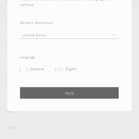
AURALEE
ITEM
continue.
Delivery destination
Newsletter
Language
Japanese
English
Delivery destination and Language
United States
English
Apply
Help
Legal