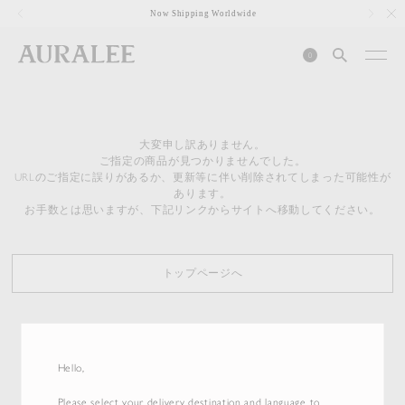
1
Now Shipping Worldwide
0
大変申し訳ありません。
ご指定の商品が見つかりませんでした。
URLのご指定に誤りがあるか、更新等に伴い削除されてしまった可能性が
あります。
お手数とは思いますが、下記リンクからサイトへ移動してください。
トップページへ
Hello,
Please select your delivery destination and language to