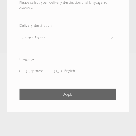
Please select your delivery destination and language to
continue.
Delivery destination
Language
Japanese
English
Apply