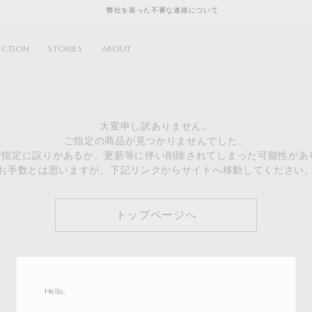
弊社を装った不審な連絡について
ECTION
STORIES
ABOUT
大変申し訳ありません。
ご指定の商品が見つかりませんでした。
のご指定に誤りがあるか、更新等に伴い削除されてしまった可能性があ
お手数とは思いますが、下記リンクからサイトへ移動してください
トップページへ
Hello,