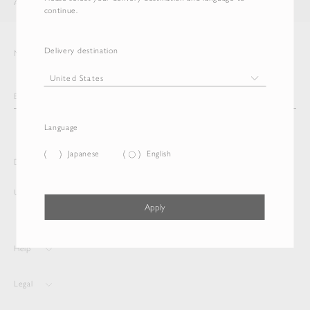
AURALEE
ITEM
continue.
Delivery destination
Newsletter
Language
Japanese
English
Delivery destination and Language
United States
English
Apply
Help
Legal