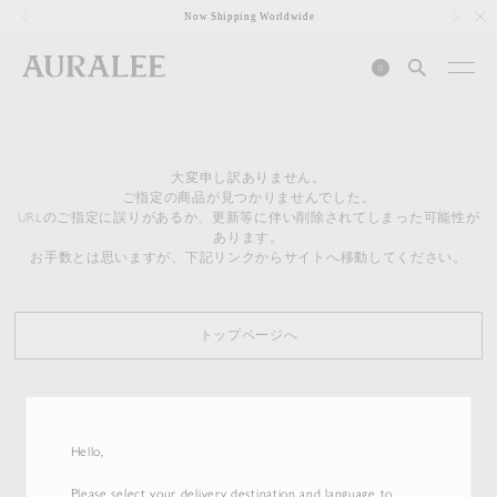
1
Now Shipping Worldwide
0
大変申し訳ありません。
ご指定の商品が見つかりませんでした。
URLのご指定に誤りがあるか、更新等に伴い削除されてしまった可能性が
あります。
お手数とは思いますが、下記リンクからサイトへ移動してください。
トップページへ
Hello,
Please select your delivery destination and language to