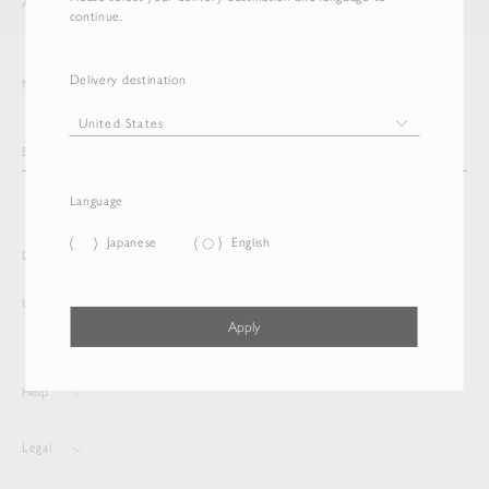
AURALEE
ITEM
continue.
Delivery destination
Newsletter
Language
Japanese
English
Delivery destination and Language
United States
English
Apply
Help
Legal