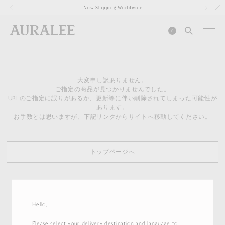
1
Now Shipping Worldwide
0
大変申し訳ありません。
ご指定の商品が見つかりませんでした。
URLのご指定に誤りがあるか、更新等に伴い削除されてしまった可能性が
あります。
お手数とは思いますが、下記リンクからサイトへ移動してください。
トップページへ
Hello,
Please select your delivery destination and language to