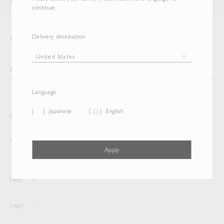
AURALEE
ITEM
continue.
Delivery destination
Newsletter
Language
Japanese
English
Delivery destination and Language
United States
English
Apply
Help
Legal