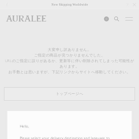
1
Now Shipping Worldwide
0
大変申し訳ありません。
ご指定の商品が見つかりませんでした。
URLのご指定に誤りがあるか、更新等に伴い削除されてしまった可能性が
あります。
お手数とは思いますが、下記リンクからサイトへ移動してください。
トップページへ
Hello,
Please select your delivery destination and language to