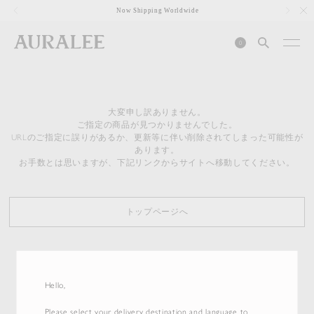
1
Now Shipping Worldwide
0
大変申し訳ありません。
ご指定の商品が見つかりませんでした。
URLのご指定に誤りがあるか、更新等に伴い削除されてしまった可能性が
あります。
お手数とは思いますが、下記リンクからサイトへ移動してください。
トップページへ
Hello,
Please select your delivery destination and language to