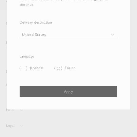
AURALEE
ITEM
continue.
Delivery destination
Newsletter
Language
Japanese
English
Delivery destination and Language
United States
English
Apply
Help
Legal