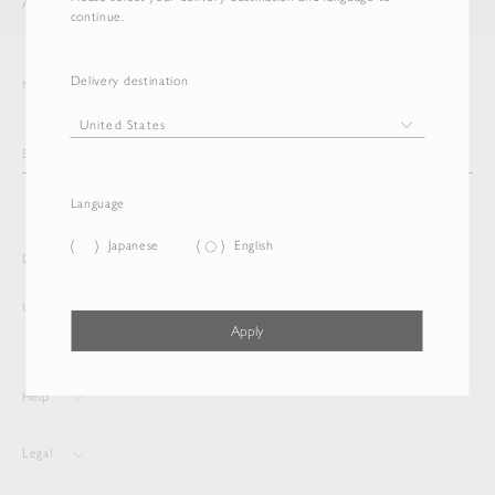
AURALEE
ITEM
continue.
Delivery destination
Newsletter
Language
Japanese
English
Delivery destination and Language
United States
English
Apply
Help
Legal