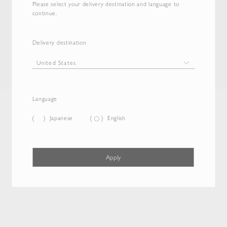
Please select your delivery destination and language to
continue.
Delivery destination
Language
Japanese
English
Apply