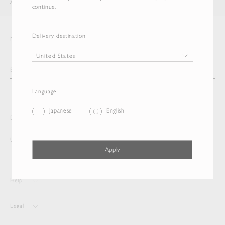
AURALEE
ITEM
continue.
Delivery destination
Newsletter
Language
Japanese
English
Delivery destination and Language
United States
Japanese
Apply
Help
Legal