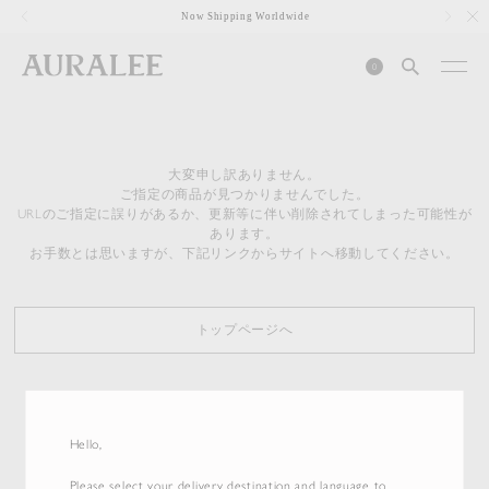
1
Now Shipping Worldwide
0
大変申し訳ありません。
ご指定の商品が見つかりませんでした。
URLのご指定に誤りがあるか、更新等に伴い削除されてしまった可能性が
あります。
お手数とは思いますが、下記リンクからサイトへ移動してください。
トップページへ
Hello,
Please select your delivery destination and language to