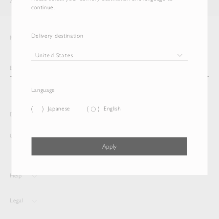
AURALEE
ITEM
continue.
Delivery destination
Newsletter
Language
Japanese
English
Delivery destination and Language
United States
English
Apply
Help
Legal