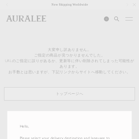
1
Now Shipping Worldwide
0
大変申し訳ありません。
ご指定の商品が見つかりませんでした。
URLのご指定に誤りがあるか、更新等に伴い削除されてしまった可能性が
あります。
お手数とは思いますが、下記リンクからサイトへ移動してください。
トップページへ
Hello,
Please select your delivery destination and language to