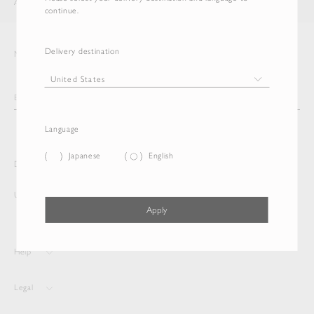
AURALEE
ITEM
continue.
Delivery destination
Newsletter
Language
Japanese
English
Delivery destination and Language
United States
English
Apply
Help
Legal