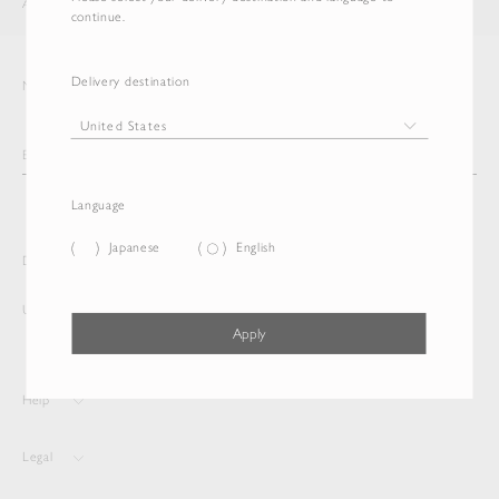
AURALEE
ITEM
continue.
Delivery destination
Newsletter
Language
Japanese
English
Delivery destination and Language
United States
English
Apply
Help
Legal