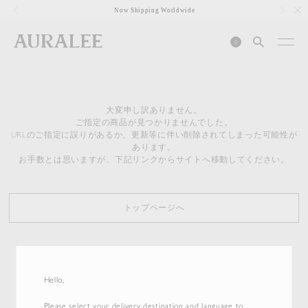
1
Now Shipping Worldwide
0
大変申し訳ありません。
ご指定の商品が見つかりませんでした。
URLのご指定に誤りがあるか、更新等に伴い削除されてしまった可能性が
あります。
お手数とは思いますが、下記リンクからサイトへ移動してください。
トップページへ
Hello,
Please select your delivery destination and language to