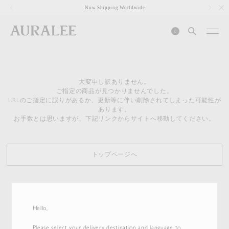
1
Now Shipping Worldwide
0
大変申し訳ありません。
ご指定の商品が見つかりませんでした。
URLのご指定に誤りがあるか、更新等に伴い削除されてしまった可能性が
あります。
お手数とは思いますが、下記リンクからサイトへ移動してください。
トップページへ
Hello,
Please select your delivery destination and language to