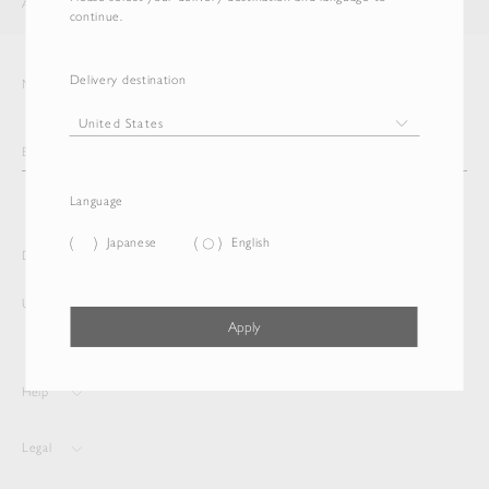
AURALEE
ITEM
continue.
Delivery destination
Newsletter
Language
Japanese
English
Delivery destination and Language
United States
English
Apply
Help
Legal