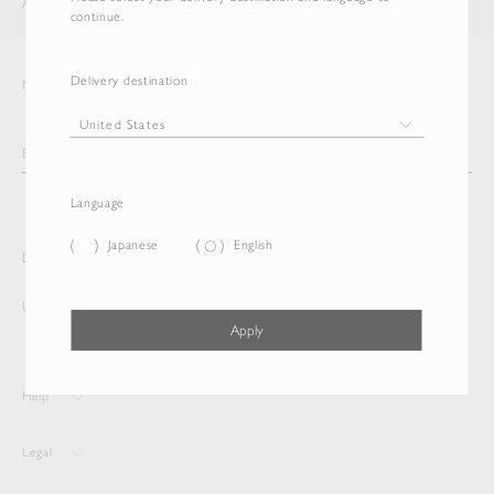
AURALEE
ITEM
continue.
Delivery destination
Newsletter
Language
Japanese
English
Delivery destination and Language
United States
English
Apply
Help
Legal