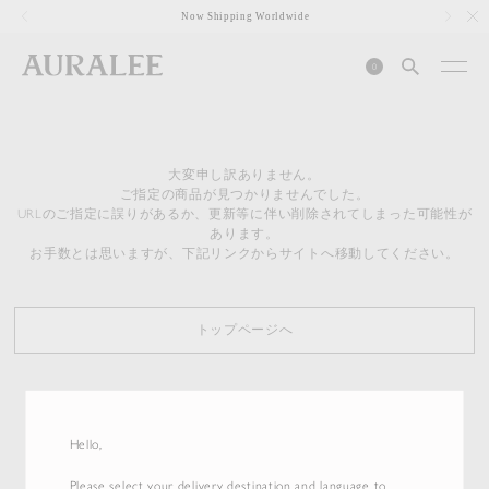
1
Now Shipping Worldwide
0
大変申し訳ありません。
ご指定の商品が見つかりませんでした。
URLのご指定に誤りがあるか、更新等に伴い削除されてしまった可能性が
あります。
お手数とは思いますが、下記リンクからサイトへ移動してください。
トップページへ
Hello,
Please select your delivery destination and language to