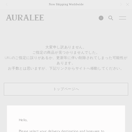
1
Now Shipping Worldwide
0
大変申し訳ありません。
ご指定の商品が見つかりませんでした。
URLのご指定に誤りがあるか、更新等に伴い削除されてしまった可能性が
あります。
お手数とは思いますが、下記リンクからサイトへ移動してください。
トップページへ
Hello,
Please select your delivery destination and language to