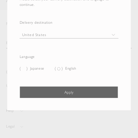
AURALEE
ITEM
continue.
Delivery destination
Newsletter
Language
Japanese
English
Delivery destination and Language
United States
English
Apply
Help
Legal