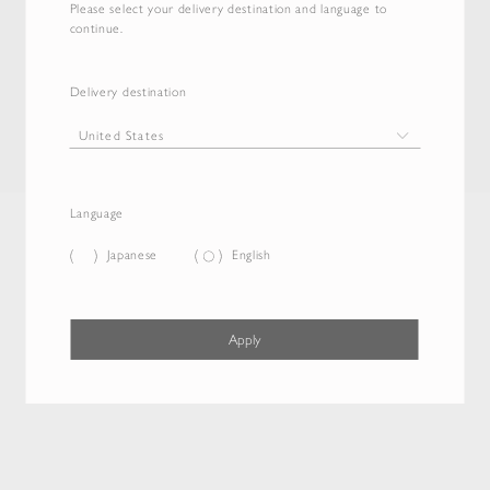
Please select your delivery destination and language to
continue.
Delivery destination
Language
Japanese
English
Apply