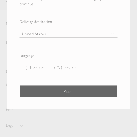
AURALEE
ITEM
continue.
Delivery destination
Newsletter
Language
Japanese
English
Delivery destination and Language
United States
Japanese
Apply
Help
Legal