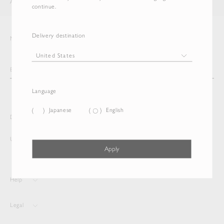
AURALEE
ITEM
continue.
Delivery destination
Newsletter
Language
Japanese
English
Delivery destination and Language
United States
Japanese
Apply
Help
Legal