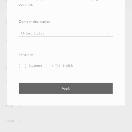
AURALEE
ITEM
continue.
Delivery destination
Newsletter
Language
Japanese
English
Delivery destination and Language
United States
English
Apply
Help
Legal