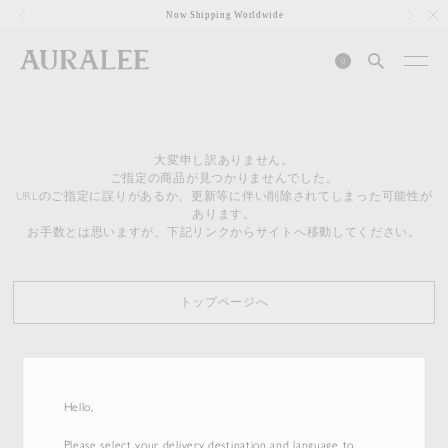
1
Now Shipping Worldwide
0
大変申し訳ありません。
ご指定の商品が見つかりませんでした。
URLのご指定に誤りがあるか、更新等に伴い削除されてしまった可能性が
あります。
お手数とは思いますが、下記リンクからサイトへ移動してください。
トップページへ
Hello,
Please select your delivery destination and language to