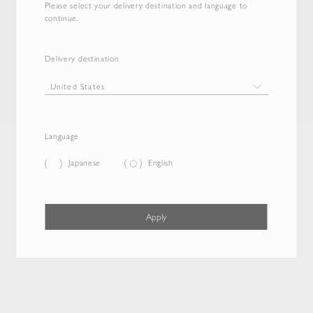
Please select your delivery destination and language to
continue.
Delivery destination
Language
Japanese
English
Apply