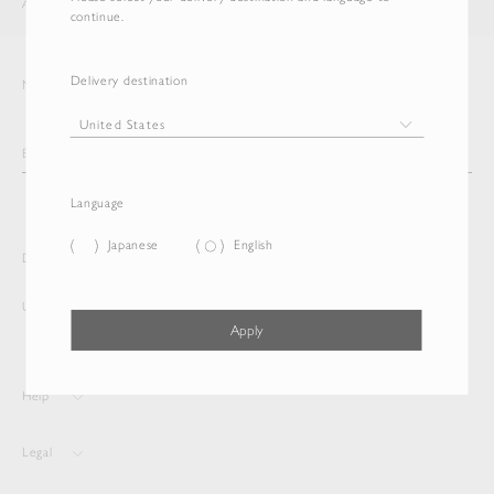
AURALEE
ITEM
continue.
Delivery destination
Newsletter
Language
Japanese
English
Delivery destination and Language
United States
English
Apply
Help
Legal