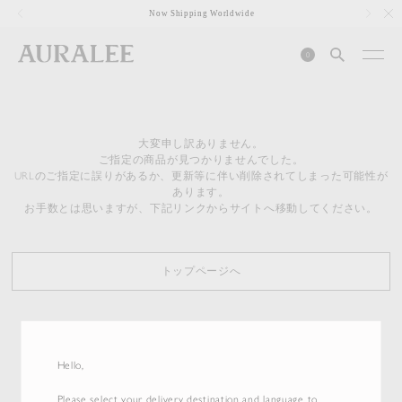
1
Now Shipping Worldwide
0
大変申し訳ありません。
ご指定の商品が見つかりませんでした。
URLのご指定に誤りがあるか、更新等に伴い削除されてしまった可能性が
あります。
お手数とは思いますが、下記リンクからサイトへ移動してください。
トップページへ
Hello,
Please select your delivery destination and language to