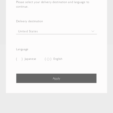
Please select your delivery destination and language to
continue.
Delivery destination
Language
Japanese
English
Apply