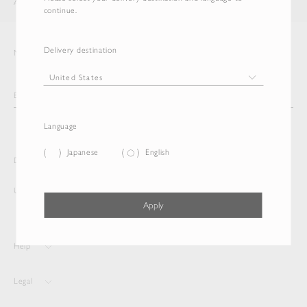
AURALEE
ITEM
continue.
Delivery destination
Newsletter
Language
Japanese
English
Delivery destination and Language
United States
English
Apply
Help
Legal