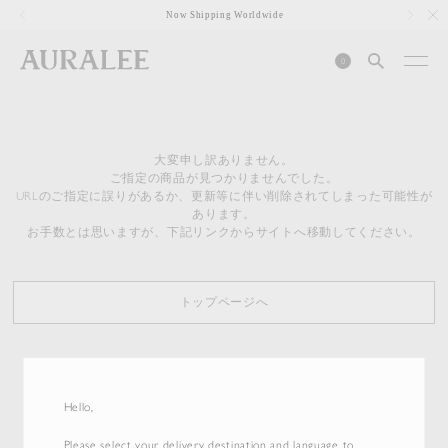
1
Now Shipping Worldwide
0
大変申し訳ありません。
ご指定の商品が見つかりませんでした。
URLのご指定に誤りがあるか、更新等に伴い削除されてしまった可能性が
あります。
お手数とは思いますが、下記リンクからサイトへ移動してください。
トップページへ
Hello,
Please select your delivery destination and language to